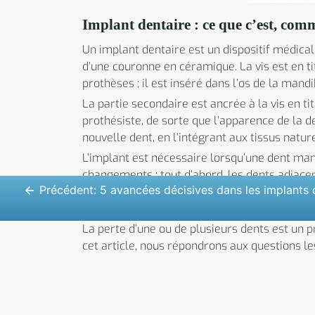
Implant dentaire : ce que c’est, co
Un implant dentaire est un dispositif médical
d’une couronne en céramique. La vis est en t
prothèses ; il est inséré dans l’os de la mand
La partie secondaire est ancrée à la vis en ti
prothésiste, de sorte que l’apparence de la d
nouvelle dent, en l’intégrant aux tissus natur
L’implant est nécessaire lorsqu’une dent manq
changements : tout d’abord, les dents adjace
Précédent:
5 avancées décisives dans les implants 
mastication ; de plus, la gencive et l’os se r
façon désagréable.
La perte d’une ou de plusieurs dents est un 
cet article, nous répondrons aux questions le