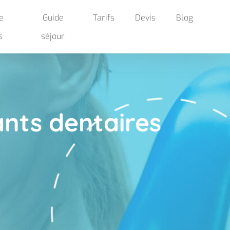
e
Guide
Tarifs
Devis
Blog
s
séjour
ants dentaires