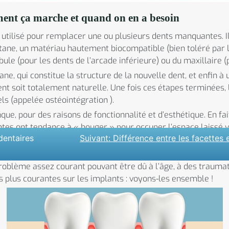
mment ça marche et quand on en a besoin
 utilisé pour remplacer une ou plusieurs dents manquantes. Il
itane, un matériau hautement biocompatible (bien toléré par 
ibule (pour les dents de l’arcade inférieure) ou du maxillaire 
tane, qui constitue la structure de la nouvelle dent, et enfin
ent soit totalement naturelle. Une fois ces étapes terminées, 
els (appelée ostéointégration ).
ue, pour des raisons de fonctionnalité et d’esthétique. En fai
ntes ont tendance à « bouger » pour occuper l’espace laissé 
dentaires
Suivant:
Différence entre les facettes 
etirent, supprimant ainsi le support des tissus mous du visage,
problème assez courant pouvant être dû à l’âge, à des trauma
s plus courantes sur les implants : voyons-les ensemble !