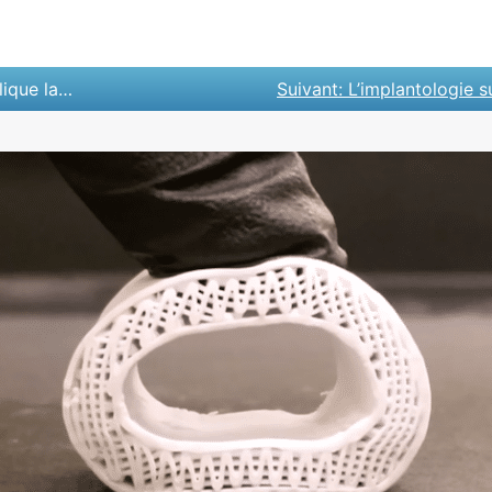
s dentaires
Suivant:
L’implantologie s