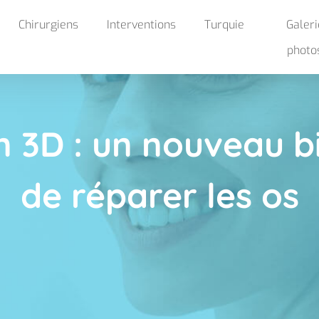
Chirurgiens
Interventions
Turquie
Galeri
photo
Hollywood smile
n 3D : un nouveau 
de réparer les os