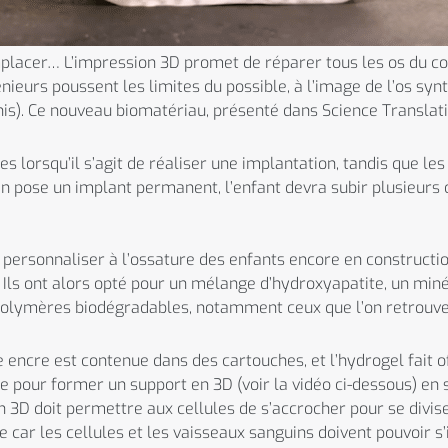
placer… L’impression 3D promet de réparer tous les os du co
énieurs poussent les limites du possible, à l’image de l’os sy
nis). Ce nouveau biomatériau, présenté dans Science Translati
s lorsqu’il s’agit de réaliser une implantation, tandis que le
ien pose un implant permanent, l’enfant devra subir plusieurs
 personnaliser à l’ossature des enfants encore en constructio
 Ils ont alors opté pour un mélange d’hydroxyapatite, un min
 polymères biodégradables, notamment ceux que l’on retrouve
ncre est contenue dans des cartouches, et l’hydrogel fait of
e pour former un support en 3D (voir la vidéo ci-dessous) en 
 3D doit permettre aux cellules de s’accrocher pour se diviser
 car les cellules et les vaisseaux sanguins doivent pouvoir s’i