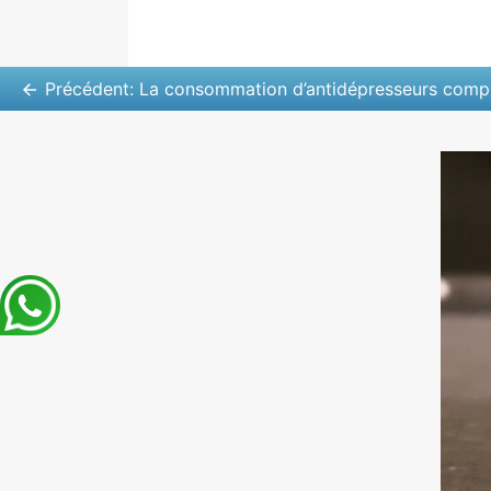
Précédent:
La consommation d’antidépresseurs complique la pose d’implant