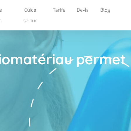
e
Guide
Tarifs
Devis
Blog
s
séjour
biomatériau permet